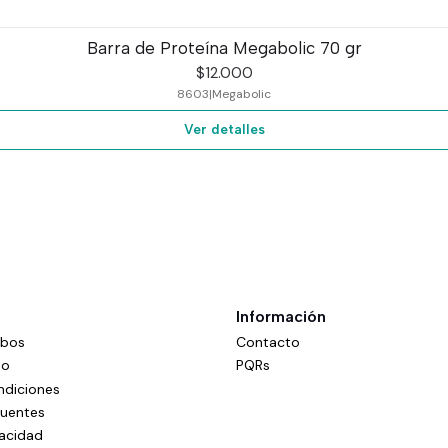
Barra de Proteína Megabolic 70 gr
$12.000
8603
|
Megabolic
Ver detalles
Información
mbos
Contacto
do
PQRs
ndiciones
cuentes
vacidad