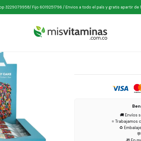
cio
Deporte
Barras Proteicas
One Yeah Birthday Cake Caja 12 Ba
p 3229079958/ Fijo 6019251796 / Envios a todo el país y gratis apartir de 
One Yeah 
Ben
🚚 Envíos 
⭐ Trabajamos c
♻️ Embalaj

🎁 En m