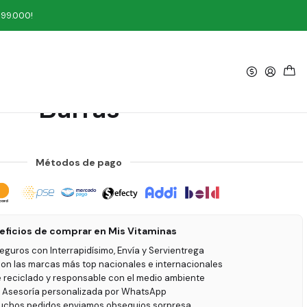
rras
199.000!
|
Birthday Cake Caja 12
Barras
Métodos de pago
eficios de comprar en Mis Vitaminas
seguros con Interrapidísimo, Envía y Servientrega
on las marcas más top nacionales e internacionales
e reciclado y responsable con el medio ambiente
 Asesoría personalizada por WhatsApp
uchos pedidos enviamos obsequios sorpresa