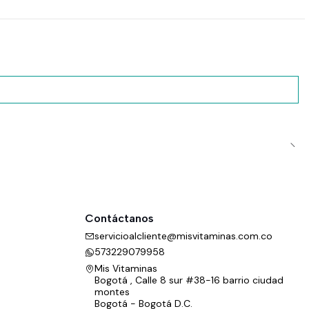
Contáctanos
servicioalcliente@misvitaminas.com.co
573229079958
Mis Vitaminas
Bogotá , Calle 8 sur #38-16 barrio ciudad
montes
Bogotá - Bogotá D.C.