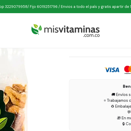
Inicio
Comestibles
Marañón 30 gr Bencos
p 3229079958/ Fijo 6019251796 / Envios a todo el país y gratis apartir de 
Mara
Ben
🚚 Envíos 
⭐ Trabajamos c
♻️ Embalaj

🎁 En m
🔒 C