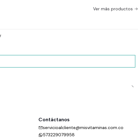
Ver más productos
y
Contáctanos
servicioalcliente@misvitaminas.com.co
573229079958