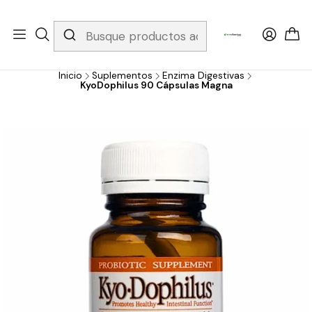
Whatsapp 3229079958/ Fijo 6019251796 / Envios a todo el país y
gratis apartir de 199.000!
Inicio
Suplementos
Enzima Digestivas
KyoDophilus 90 Cápsulas Magna