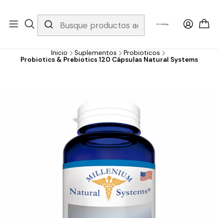
Whatsapp 3229079958/ Fijo 6019251796 / Envios a todo el país y
gratis apartir de 199.000!
Inicio
Suplementos
Probioticos
Probiotics & Prebiotics 120 Cápsulas Natural Systems