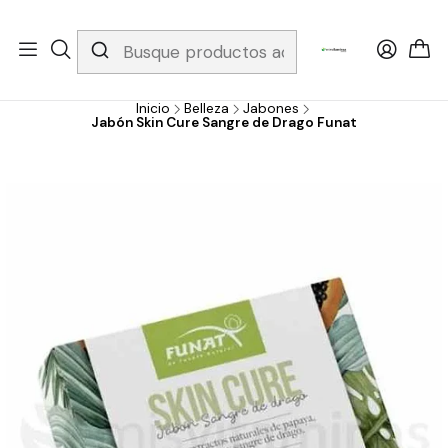
Whatsapp 3229079958/ Fijo 6019251796 / Envios a todo el país y
gratis apartir de 199.000!
Inicio
Belleza
Jabones
Jabón Skin Cure Sangre de Drago Funat