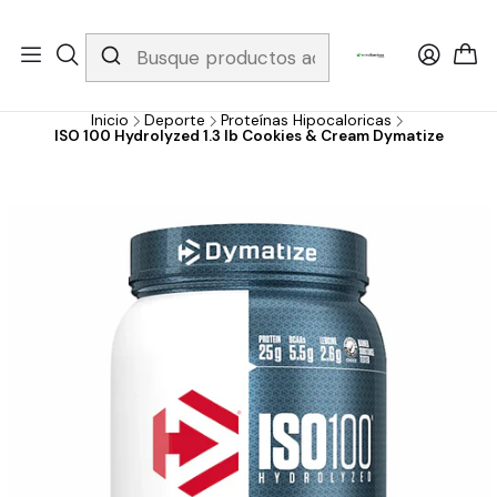
Whatsapp 3229079958/ Fijo 6019251796 / Envios a todo el país y
gratis apartir de 199.000!
Inicio
Deporte
Proteínas Hipocaloricas
ISO 100 Hydrolyzed 1.3 lb Cookies & Cream Dymatize