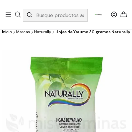
Whatsapp 3229079958/ Fijo 6019251796 / Envios a todo el país y
gratis apartir de 199.000!
Inicio
Marcas
Naturally
Hojas de Yarumo 30 gramos Naturally