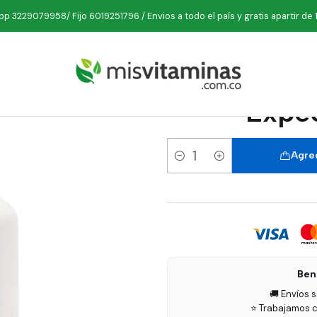
les
Propoleos y Jaleas
HERBATOS Jarabe Adultos 120 ml Expect
p 3229079958/ Fijo 6019251796 / Envios a todo el país y gratis apartir de 
HERBATOS 
Expec
Agreg
Cantidad
Ben
🚚 Envíos 
⭐ Trabajamos c