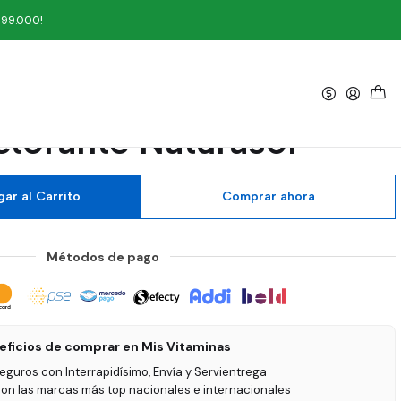
orante Naturasol
199.000!
|
Jarabe Adultos 120 ml
torante Naturasol
ar al Carrito
Comprar ahora
Métodos de pago
eficios de comprar en Mis Vitaminas
seguros con Interrapidísimo, Envía y Servientrega
on las marcas más top nacionales e internacionales