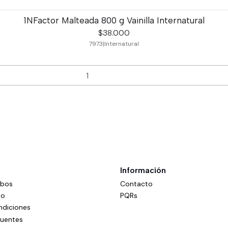
1NFactor Malteada 800 g Vainilla Internatural
$38.000
7973
|
Internatural
Información
mbos
Contacto
do
PQRs
ndiciones
cuentes