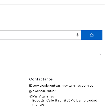
Contáctanos
servicioalcliente@misvitaminas.com.co
573229079958
Mis Vitaminas
Bogotá , Calle 8 sur #38-16 barrio ciudad
montes