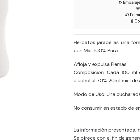
♻️ Embalaj

🎁 En m
🔒 C
Herbatos jarabe es una fórm
con Miel 100% Pura.
Afloja y expulsa Flemas.
Composición: Cada 100 ml c
alcohol al 70% 20ml, miel de
Modo de Uso: Una cucharada 
No consumir en estado de em
La información presentada, 
Se ofrece con el fin de gener