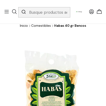
Whatsapp 3229079958/ Fijo 6019251796 / Envios a todo el país y
gratis apartir de 199.000!
Inicio
Comestibles
Habas 40 gr Bencos