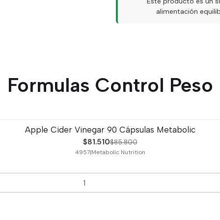
Este producto es un s
alimentación equil
Formulas Control Peso
Apple Cider Vinegar 90 Cápsulas Metabolic
$81.510
$85.800
4957
|
Metabolic Nutrition