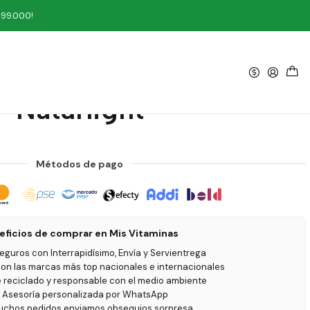
turlight
199.000!
|
ffee Bean 60 Cápsulas
Naturlight
Métodos de pago
eficios de comprar en Mis Vitaminas
seguros con Interrapidísimo, Envía y Servientrega
on las marcas más top nacionales e internacionales
e reciclado y responsable con el medio ambiente
 Asesoría personalizada por WhatsApp
uchos pedidos enviamos obsequios sorpresa