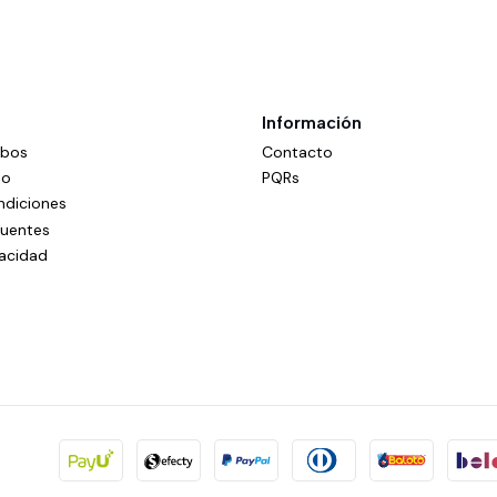
Información
mbos
Contacto
do
PQRs
ndiciones
cuentes
vacidad