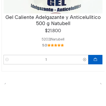
Gel Caliente Adelgazante y Anticelulítico
500 g Natubell
$21.800
5202
|
Natubell
5.0
Cantidad