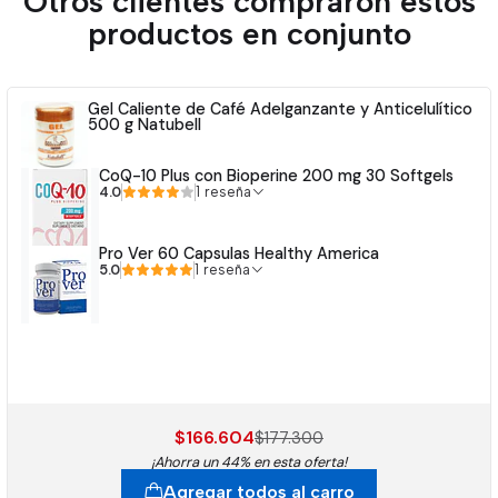
Otros clientes compraron estos
productos en conjunto
diagnosticar tampoco ha sido evaluado. Se ofrece con el
fin de generar una guía y aconsejar al público.
Gel Caliente de Café Adelganzante y Anticelulítico
500 g Natubell
CoQ-10 Plus con Bioperine 200 mg 30 Softgels
4.0
1 reseña
Pro Ver 60 Capsulas Healthy America
5.0
1 reseña
$166.604
$177.300
¡Ahorra un 44% en esta oferta!
Agregar todos al carro