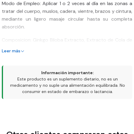
Modo de Empleo: Aplicar 1 o 2 veces al día en las zonas a
tratar del cuerpo, muslos, cadera, vientre, brazos y cintura,
mediante un ligero masaje circular hasta su completa
absorción.
Composicion: Ginkgo Biloba Extracto, Extracto de Cola de
Caballo, Extracto de Castaño de Indias, Extracto de Algas,
Leer más
Extracto de Limón, Extracto de Té, Extracto de Ají,
Extracto de Hiedra, Extracto de Café, Extracto de
Caléndula, Salicilato de Metilo, Alcanfor, Trietanolamina,
Información importante:
Alcohol, Agua, Fragancia
Este producto es un suplemento dietario, no es un
medicamento y no suple una alimentación equilibrada. No
Precauciones Y Advertencias: Mantener fuera del alcance
consumir en estado de embarazo o lactancia.
de los niños y en lugar fresco, si observa una reacción
desfavorable suspenda su uso.
Registro Invima: NSOC42092-11CO
La información presentada, no busca formular ni