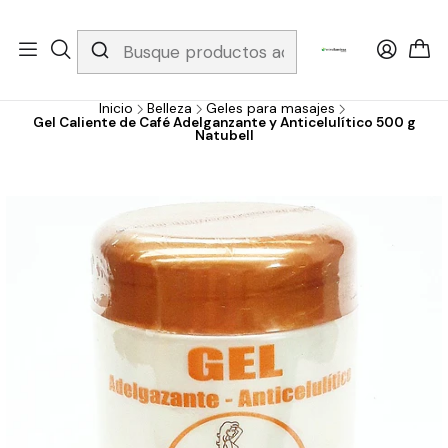
Whatsapp 3229079958/ Fijo 6019251796 / Envios a todo el país y
gratis apartir de 199.000!
Inicio
Belleza
Geles para masajes
Gel Caliente de Café Adelganzante y Anticelulítico 500 g
Natubell