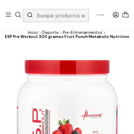
Whatsapp 3229079958/ Fijo 6019251796 / Envios a todo el país y
gratis apartir de 199.000!
Inicio
Deporte
Pre-Entrenamientos
ESP Pre Workout 300 gramos Fruit Punch Metabolic Nutrition