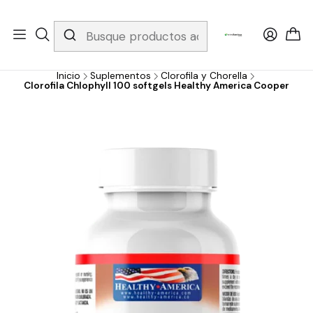
Whatsapp 3229079958/ Fijo 6019251796 / Envios a todo el país y
gratis apartir de 199.000!
Inicio
Suplementos
Clorofila y Chorella
Clorofila Chlophyll 100 softgels Healthy America Cooper