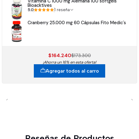
Vitamina C 1000 mg Alemana 100 softgels
Bioacktives
5.0
1 reseña
Cranberry 25.000 mg 60 Cápsulas Fito Medic´s
$164.240
$173.300
¡Ahorra un 16% en esta oferta!
Agregar todos al carro
Reseñas de Productos