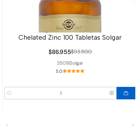
Chelated Zinc 100 Tabletas Solgar
$86.955
$93.500
3509
|
Solgar
5.0
Cantidad