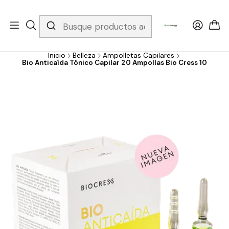
Whatsapp 3229079958/ Fijo 6019251796 / Envios a todo el país y
gratis apartir de 199.000!
Inicio
Belleza
Ampolletas Capilares
Bio Anticaída Tónico Capilar 20 Ampollas Bio Cress 10