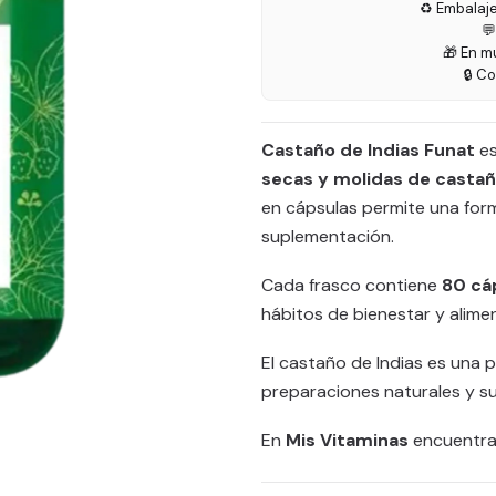
♻️ Embalaj

🎁 En m
🔒 C
Castaño de Indias Funat
es
secas y molidas de casta
en cápsulas permite una form
suplementación.
Cada frasco contiene
80 cá
hábitos de bienestar y alime
El castaño de Indias es una p
preparaciones naturales y su
En
Mis Vitaminas
encuentras