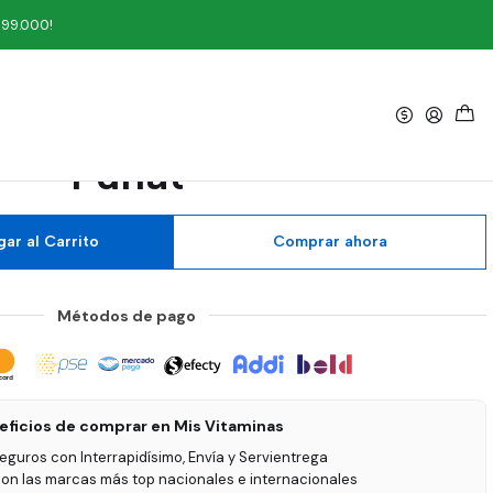
 Funat
199.000!
|
de Indias 80 Cápsulas
Funat
ar al Carrito
Comprar ahora
Métodos de pago
eficios de comprar en Mis Vitaminas
seguros con Interrapidísimo, Envía y Servientrega
on las marcas más top nacionales e internacionales