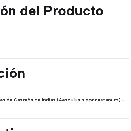
ión del Producto
ción
das de Castaño de Indias (Aesculus hippocastanum)
–