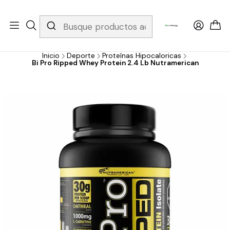
Whatsapp 3229079958/ Fijo 6019251796 / Envios a todo el país y
gratis apartir de 199.000!
Inicio
Deporte
Proteínas Hipocaloricas
Bi Pro Ripped Whey Protein 2.4 Lb Nutramerican