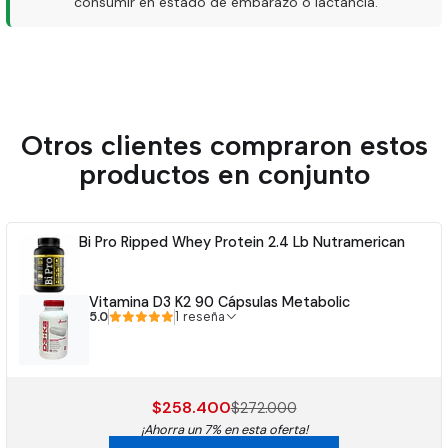
Para conocer el detalle completo de ingredientes y valores
consumir en estado de embarazo o lactancia.
nutricionales, consultar la tabla del envase.
Modo de preparación
Otros clientes compraron estos
Mezclar la porción indicada en el envase con agua, leche o
productos en conjunto
bebida de preferencia hasta disolver completamente.
Consumir según indicaciones del fabricante.
Bi Pro Ripped Whey Protein 2.4 Lb Nutramerican
Vitamina D3 K2 90 Cápsulas Metabolic
5.0
1 reseña
$258.400
$272.000
¡Ahorra un 7% en esta oferta!