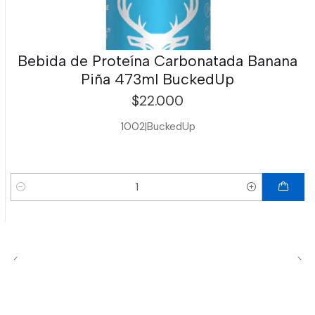
Bebida de Proteína Carbonatada Banana
Piña 473ml BuckedUp
$22.000
1002
|
BuckedUp
Cantidad