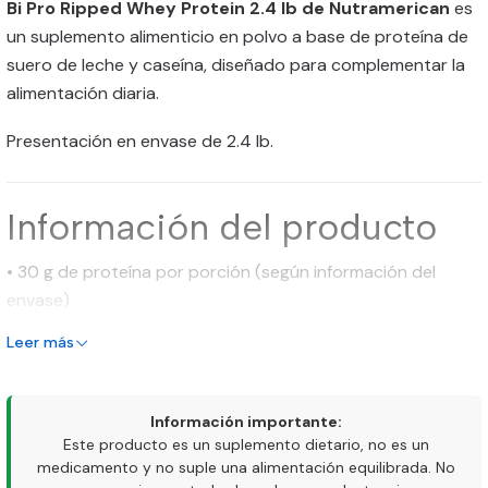
Bi Pro Ripped Whey Protein 2.4 lb de Nutramerican
es
un suplemento alimenticio en polvo a base de proteína de
suero de leche y caseína, diseñado para complementar la
alimentación diaria.
Presentación en envase de 2.4 lb.
Información del producto
• 30 g de proteína por porción (según información del
envase)
• Contiene proteína de suero y caseína
Leer más
• Incluye L-Carnitina (1.000 mg por porción)
• Incluye Picolinato de Cromo (400 mcg por porción)
• Aporta aproximadamente 210 calorías por porción
Información importante:
• Incluye medidor
Este producto es un suplemento dietario, no es un
medicamento y no suple una alimentación equilibrada. No