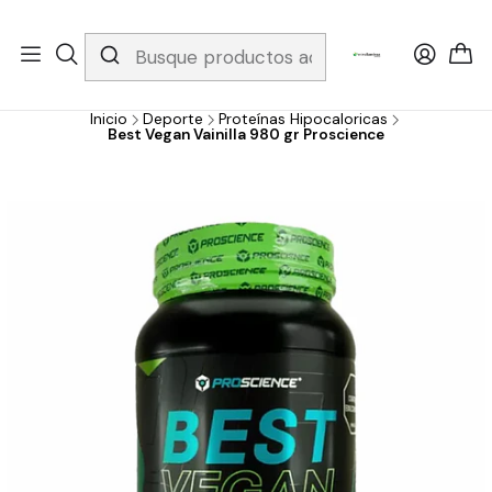
Whatsapp 3229079958/ Fijo 6019251796 / Envios a todo el país y
gratis apartir de 199.000!
Inicio
Deporte
Proteínas Hipocaloricas
Best Vegan Vainilla 980 gr Proscience