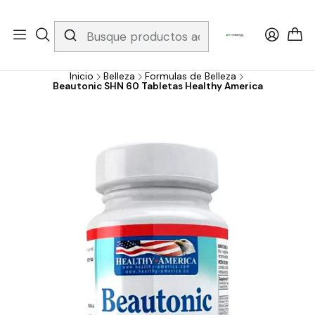
Whatsapp 3229079958/ Fijo 6019251796 / Envios a todo el país y
gratis apartir de 199.000!
Inicio
Belleza
Formulas de Belleza
Beautonic SHN 60 Tabletas Healthy America