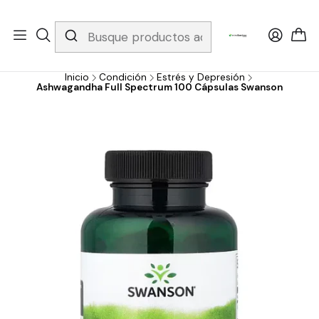
Whatsapp 3229079958/ Fijo 6019251796 / Envios a todo el país y
gratis apartir de 199.000!
Inicio
Condición
Estrés y Depresión
Ashwagandha Full Spectrum 100 Cápsulas Swanson