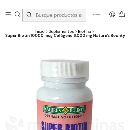
Whatsapp 3229079958/ Fijo 6019251796 / Envios a todo el país y
gratis apartir de 199.000!
Inicio
Suplementos
Biotina
Super Biotin 10000 mcg Colágeno 6.000 mg Nature's Bounty