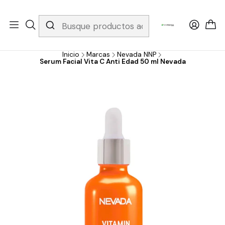
Whatsapp 3229079958/ Fijo 6019251796 / Envios a todo el país y
gratis apartir de 199.000!
Inicio
Marcas
Nevada NNP
Serum Facial Vita C Anti Edad 50 ml Nevada