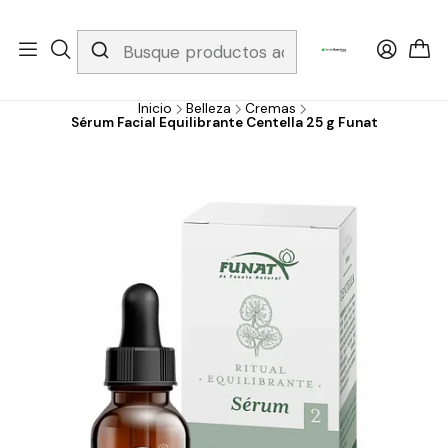
Whatsapp 3229079958/ Fijo 6019251796 / Envios a todo el país y
gratis apartir de 199.000!
Inicio
Belleza
Cremas
Sérum Facial Equilibrante Centella 25 g Funat