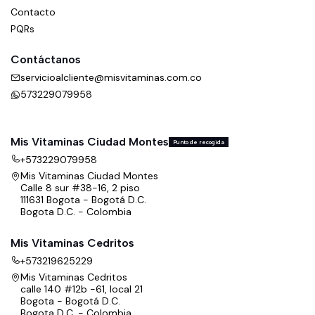
Contacto
PQRs
Contáctanos
servicioalcliente@misvitaminas.com.co
573229079958
Mis Vitaminas Ciudad Montes
Punto de recogida
+573229079958
Mis Vitaminas Ciudad Montes
Calle 8 sur #38-16, 2 piso
111631 Bogota - Bogotá D.C.
Bogota D.C. - Colombia
Mis Vitaminas Cedritos
+573219625229
Mis Vitaminas Cedritos
calle 140 #12b -61, local 21
Bogota - Bogotá D.C.
Bogota D.C. - Colombia