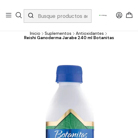
Whatsapp 3229079958/ Fijo 6019251796 / Envios a todo el país y
gratis apartir de 199.000!
Inicio
Suplementos
Antioxidantes
Reishi Ganoderma Jarabe 240 ml Botanitas