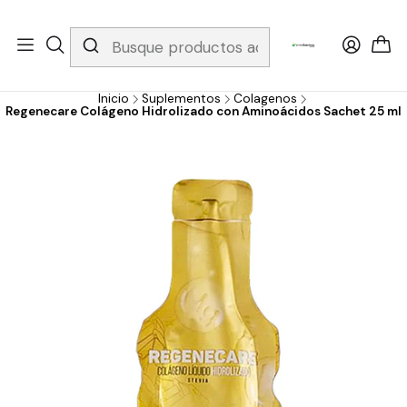
Whatsapp 3229079958/ Fijo 6019251796 / Envios a todo el país y
gratis apartir de 199.000!
Inicio
Suplementos
Colagenos
Regenecare Colágeno Hidrolizado con Aminoácidos Sachet 25 ml