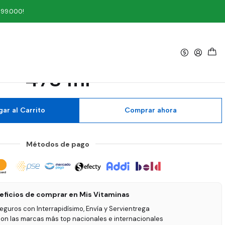
b 473 ml
199.000!
|
nergy Drink Baja Bomb
473 ml
ar al Carrito
Comprar ahora
Métodos de pago
eficios de comprar en Mis Vitaminas
seguros con Interrapidísimo, Envía y Servientrega
on las marcas más top nacionales e internacionales