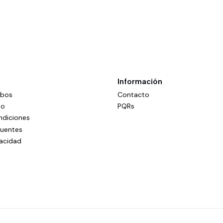
Información
mbos
Contacto
do
PQRs
ndiciones
cuentes
vacidad