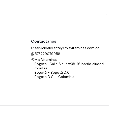
Contáctanos
servicioalcliente@misvitaminas.com.co
573229079958
Mis Vitaminas
Bogotá , Calle 8 sur #38-16 barrio ciudad
montes
Bogotá - Bogotá D.C.
Bogota D.C. - Colombia