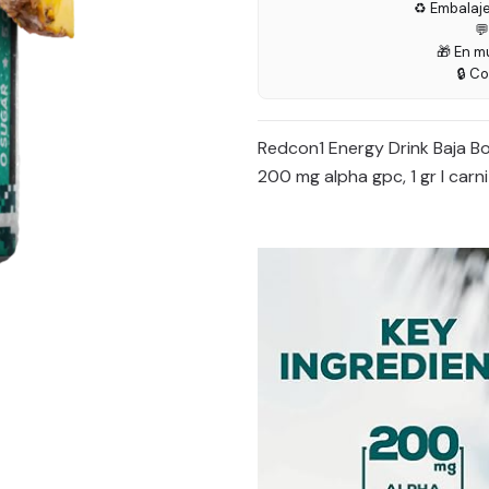
♻️ Embalaj

🎁 En m
🔒 C
Redcon1 Energy Drink Baja Bo
200 mg alpha gpc, 1 gr l carni