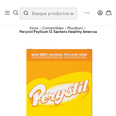
Whatsapp 3229079958/ Fijo 6019251796 / Envios a todo el país y
gratis apartir de 199.000!
Inicio
Comestibles
Physilium
Perystil Psyllium 12 Sachets Healthy America