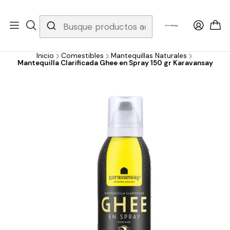
Whatsapp 3229079958/ Fijo 6019251796 / Envios a todo el país y
gratis apartir de 199.000!
Inicio
Comestibles
Mantequillas Naturales
Mantequilla Clarificada Ghee en Spray 150 gr Karavansay