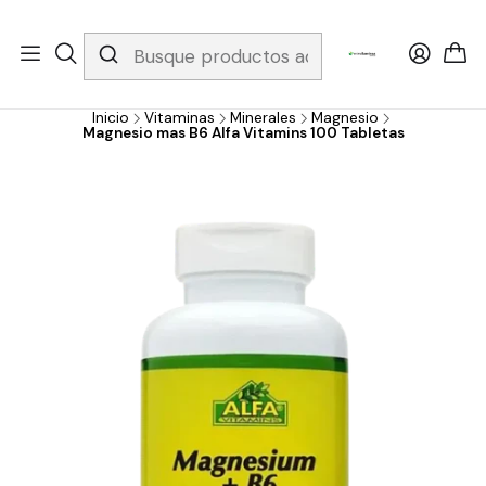
Whatsapp 3229079958/ Fijo 6019251796 / Envios a todo el país y
gratis apartir de 199.000!
Inicio
Vitaminas
Minerales
Magnesio
Magnesio mas B6 Alfa Vitamins 100 Tabletas