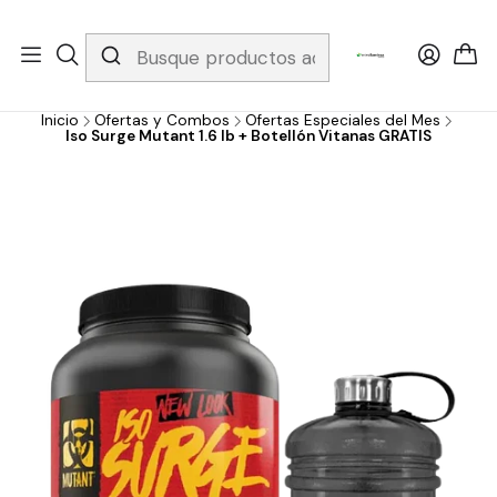
Whatsapp 3229079958/ Fijo 6019251796 / Envios a todo el país y
gratis apartir de 199.000!
Inicio
Ofertas y Combos
Ofertas Especiales del Mes
Iso Surge Mutant 1.6 lb + Botellón Vitanas GRATIS