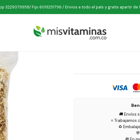
nicio
Comestibles
Granolas
Granola con Frutas 250 g Nutri Sol
p 3229079958/ Fijo 6019251796 / Envios a todo el país y gratis apartir de 
Granola 
Ben
🚚 Envíos 
⭐ Trabajamos c
♻️ Embalaj

🎁 En m