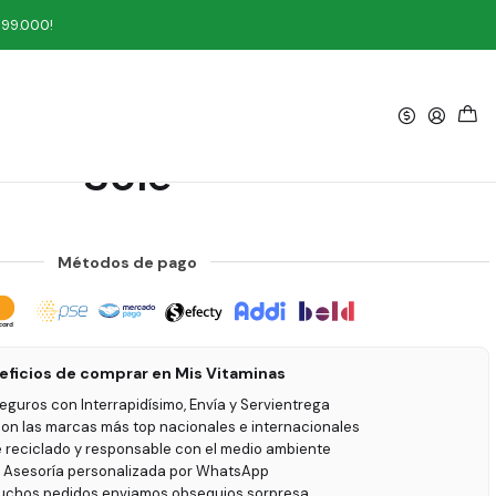
e
199.000!
|
con Frutas 250 g Nutri
Sole
Métodos de pago
eficios de comprar en Mis Vitaminas
seguros con Interrapidísimo, Envía y Servientrega
on las marcas más top nacionales e internacionales
e reciclado y responsable con el medio ambiente
 Asesoría personalizada por WhatsApp
uchos pedidos enviamos obsequios sorpresa