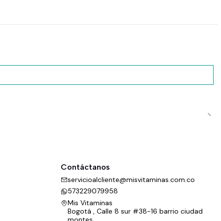
Contáctanos
servicioalcliente@misvitaminas.com.co
573229079958
Mis Vitaminas
Bogotá , Calle 8 sur #38-16 barrio ciudad
montes