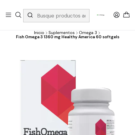
Whatsapp 3229079958/ Fijo 6019251796 / Envios a todo el país y
gratis apartir de 199.000!
Inicio
Suplementos
Omega 3
Fish Omega 3 1360 mg Healthy America 60 softgels