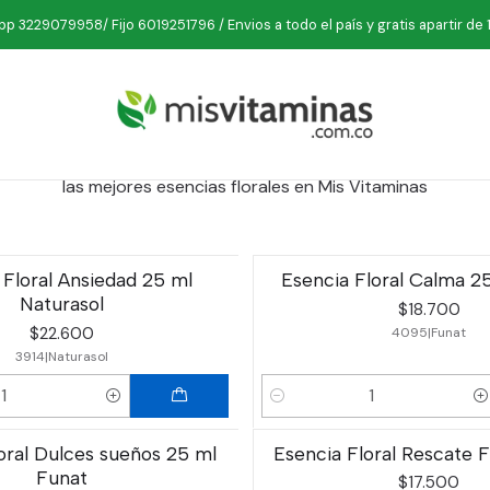
Inicio
Comestibles
Esencia Floral
p 3229079958/ Fijo 6019251796 / Envios a todo el país y gratis apartir de 
Esencia Floral
os a partir de ciertas flores silvestres, que se basan en la u
las mejores esencias florales en Mis Vitaminas
 Floral Ansiedad 25 ml
Esencia Floral Calma 2
Naturasol
$18.700
$22.600
4095
|
Funat
3914
|
Naturasol
Cantidad
oral Dulces sueños 25 ml
Esencia Floral Rescate 
Funat
$17.500