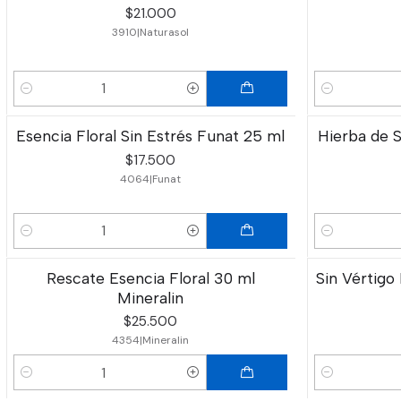
$21.000
3910
|
Naturasol
Cantidad
Cantidad
Esencia Floral Sin Estrés Funat 25 ml
Hierba de S
$17.500
4064
|
Funat
Cantidad
Cantidad
Rescate Esencia Floral 30 ml
Sin Vértigo
Mineralin
$25.500
4354
|
Mineralin
Cantidad
Cantidad