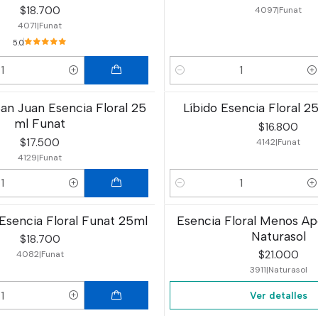
$18.700
4097
|
Funat
4071
|
Funat
5.0
Cantidad
an Juan Esencia Floral 25
Líbido Esencia Floral 2
ml Funat
$16.800
$17.500
4142
|
Funat
4129
|
Funat
Cantidad
 Esencia Floral Funat 25ml
Esencia Floral Menos Ap
Agotado
Naturasol
$18.700
$21.000
4082
|
Funat
3911
|
Naturasol
Ver detalles