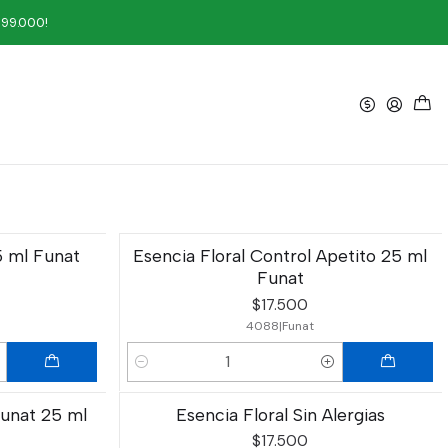
199.000!
Filtros
tilización de la energía y la cualidad de cada flor. Encuentra
5 ml Funat
Esencia Floral Control Apetito 25 ml
Funat
$17.500
4088
|
Funat
Cantidad
Funat 25 ml
Esencia Floral Sin Alergias
$17.500