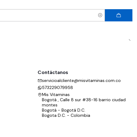
Contáctanos
servicioalcliente@misvitaminas.com.co
573229079958
Mis Vitaminas
Bogotá , Calle 8 sur #38-16 barrio ciudad
montes
Bogotá - Bogotá D.C.
Bogota D.C. - Colombia