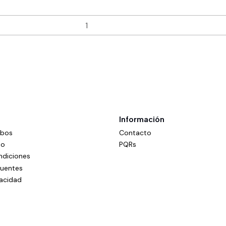
Información
mbos
Contacto
do
PQRs
ndiciones
cuentes
vacidad