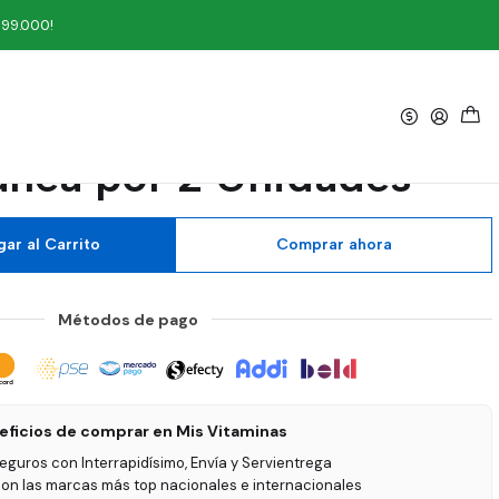
 2 Unidades
199.000!
|
 Soya Pac 900 gr
ánea por 2 Unidades
ar al Carrito
Comprar ahora
Métodos de pago
eficios de comprar en Mis Vitaminas
seguros con Interrapidísimo, Envía y Servientrega
on las marcas más top nacionales e internacionales