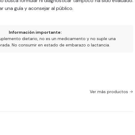
no busca formular ni diagnosticar tampoco ha sido evaluado.
ar una guía y aconsejar al público.
Información importante:
uplemento dietario, no es un medicamento y no suple una
ibrada. No consumir en estado de embarazo o lactancia.
Ver más productos