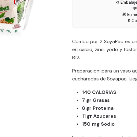
♻️ Embalaj

🎁 En m
🔒 C
Combo por 2 SoyaPac es un a
en calcio, zinc, yodo y fosf
B12.
Preparacion: para un vaso ad
cucharadas de Soyapac, lueg
140 CALORIAS
7 gr Grasas
8 gr Proteina
11 gr Azucares
150 mg Sodio