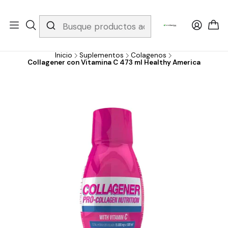
Whatsapp 3229079958/ Fijo 6019251796 / Envios a todo el país y
gratis apartir de 199.000!
Inicio
Suplementos
Colagenos
Collagener con Vitamina C 473 ml Healthy America