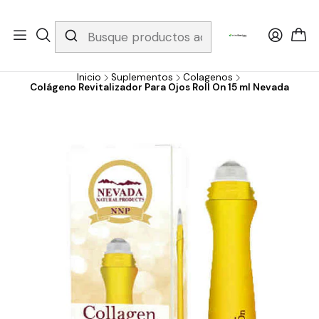
Whatsapp 3229079958/ Fijo 6019251796 / Envios a todo el país y
gratis apartir de 199.000!
Inicio
Suplementos
Colagenos
Colágeno Revitalizador Para Ojos Roll On 15 ml Nevada