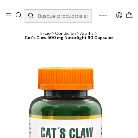
Whatsapp 3229079958/ Fijo 6019251796 / Envios a todo el país y
gratis apartir de 199.000!
Inicio
Condición
Artritis
Cat´s Claw 500 mg Naturlight 60 Capsulas