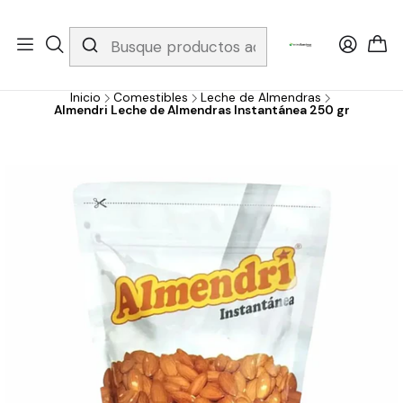
Whatsapp 3229079958/ Fijo 6019251796 / Envios a todo el país y
gratis apartir de 199.000!
Inicio
Comestibles
Leche de Almendras
Almendri Leche de Almendras Instantánea 250 gr